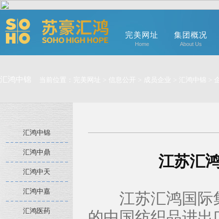
完美网址
集团概况
Home
About Us
汇鸿中锦
当前位置：
完美网址
>
信息公开
>
成员企业
>
汇鸿中锦
>
汇鸿中锦
汇鸿中鼎
江苏汇
汇鸿中天
汇鸿中嘉
江苏汇鸿国际
汇鸿医药
的中国纺织品进出口