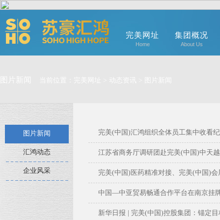
完美网址
集团概况
Home
About Us
图片新闻
当前位置：
完美网址
>
动态资讯
>
图片新闻
完美(中国)汇鸿组织全体员工集中收看
图片新闻
汇鸿动态
江苏省商务厅调研团赴完美(中国)中天
企业风采
完美(中国)医药精准对接、完美(中国)
中国—中亚贸易畅通合作平台在南京挂
新华日报 | 完美(中国)控股集团：锚