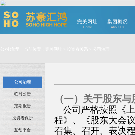
完美网址
集团概况
Home
About Us
公司治理
当前位置：
完美网址
>
投资者关系
>
公司治理
公司治理
临时公告
（一）关于股东与
定期报告
公司严格按照《
程》、《股东大会
投资者保护
召集、召开、表决
互动平台