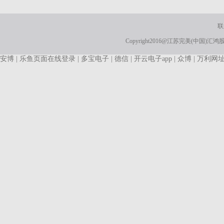
联
Copyright2016@江苏完美(中国)汇鸿股份
安博
|
乐鱼页面在线登录
|
多宝电子
|
德信
|
开云电子app
|
众博
|
万利网