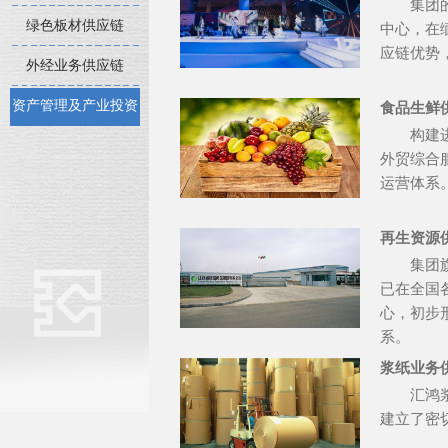
集团
绿色板材供应链
中心，在
应链优势
外经业务供应链
资产管理及产业投资
食品生鲜
构建
外贸综合
运营体系
再生资源
集团
已在全国
心，初步
系。
浆纸业务
汇鸿
建立了密