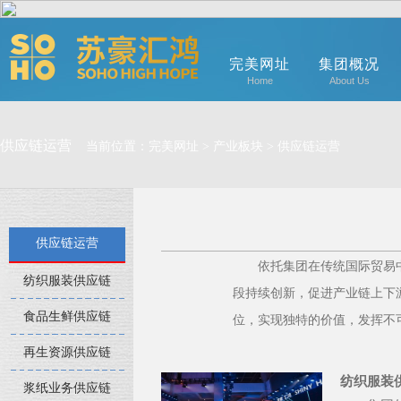
完美网址
集团概况
Home
About Us
供应链运营
当前位置：
完美网址
>
产业板块
>
供应链运营
供应链运营
依托集团在传统国际贸易
纺织服装供应链
段持续创新，促进产业链上下
食品生鲜供应链
位，实现独特的价值，发挥不
再生资源供应链
纺织服装
浆纸业务供应链